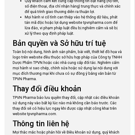
Quý khách cam kết cung cấp thông tin đặt hàng (họ tên,
số điện thoại, địa chỉ nhận hàng) trung thực và chính xác
để quá trình giao thương diễn ra thuận lợi.
Mọi hành vi cố tình can thiệp vào hệ thống dữ liệu, phát
tán mã độc hoặc lợi dụng website tpvnpharma.com để
lừa đảo, vi phạm pháp luật đều bị nghiêm cấm và sẽ bị
xử lý theo quy định pháp luật.
Bản quyền và Sở hữu trí tuệ
Toàn bộ nội dung, hình ảnh sản phẩm, bài viết, thiết kế đồ họa và
logo trên website đều thuộc sở hữu hợp pháp của Công ty TNHH
Dược Phẩm TPVN hoặc các nhà cung cấp đối tác. Nghiêm cấm
mọi hành vi sao chép, chỉnh sửa hoặc sử dụng lại nội dung với
mục đích thương mại khi chưa có sự đồng ý bằng văn bản từ
TPVN Pharma.
Thay đổi điều khoản
TPVN Pharma bảo lưu quyền thay đổi, cập nhật các điều khoản
sử dụng này vào bất kỳ lúc nào mà không cần báo trước. Các
thay đổi sẽ có hiệu lực ngay khi được cập nhật công khai trên
website tpvnpharma.com.
Thông tin liên hệ
Mọi thắc mắc hoặc phản hồi về Điều khoản sử dụng, quý khách