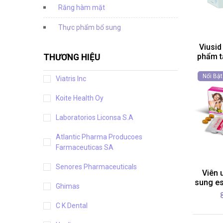
Răng hàm mặt
Thực phẩm bổ sung
Viusid
phẩm t
THƯƠNG HIỆU
Nổi Bật
Viatris Inc
Koite Health Oy
Laboratorios Liconsa S.A
Atlantic Pharma Producoes
Farmaceuticas SA
Senores Pharmaceuticals
Viên 
sung es
Ghimas
C K Dental