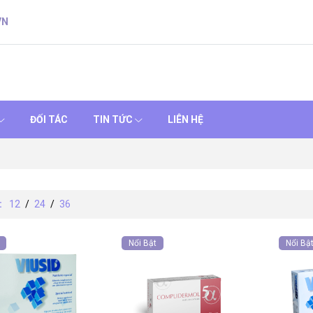
VN
ĐỐI TÁC
TIN TỨC
LIÊN HỆ
:
12
/
24
/
36
Nổi Bật
Nổi Bậ