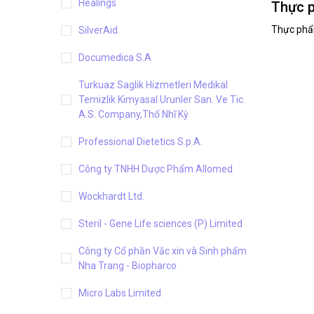
Healings
Thực p
Thực phẩm
SilverAid
Documedica S.A
Turkuaz Saglik Hizmetleri Medikal
Temizlik Kimyasal Urunler San. Ve Tic.
A.S. Company,Thổ Nhĩ Kỳ
Professional Dietetics S.p.A.
Công ty TNHH Dược Phẩm Allomed
Wockhardt Ltd.
Steril - Gene Life sciences (P) Limited
Công ty Cổ phần Vắc xin và Sinh phẩm
Nha Trang - Biopharco
Micro Labs Limited