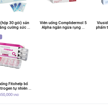
 (hộp 30 gói) sản
Viên uống Complidermol 5
Viusid
ăng cường sức ...
Alpha ngăn ngừa rụng ...
phẩm t
uống Fitohelp bổ
trogen tự nhiên ...
850,000
VND