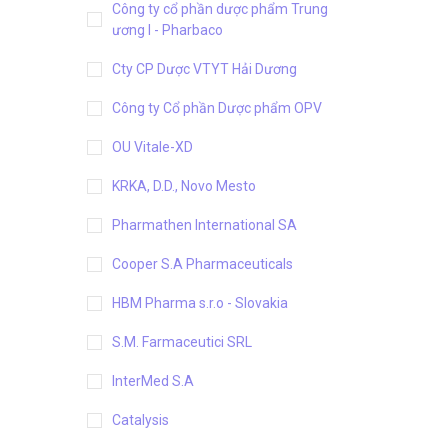
Công ty cổ phần dược phẩm Trung
ương I - Pharbaco
Cty CP Dược VTYT Hải Dương
Công ty Cổ phần Dược phẩm OPV
OU Vitale-XD
KRKA, D.D., Novo Mesto
Pharmathen International SA
Cooper S.A Pharmaceuticals
HBM Pharma s.r.o - Slovakia
S.M. Farmaceutici SRL
InterMed S.A
Catalysis