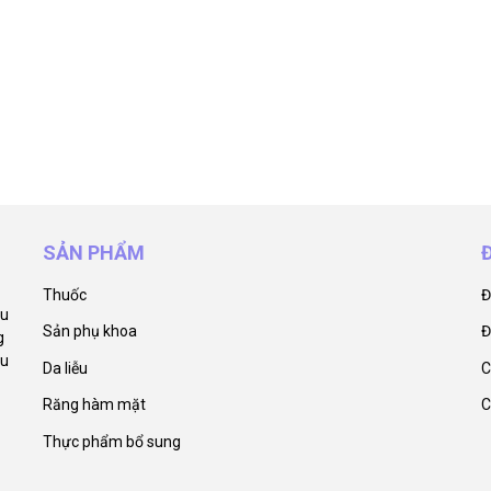
SẢN PHẨM
Thuốc
Đ
ẩu
Sản phụ khoa
Đ
g
êu
Da liễu
C
Răng hàm mặt
C
Thực phẩm bổ sung