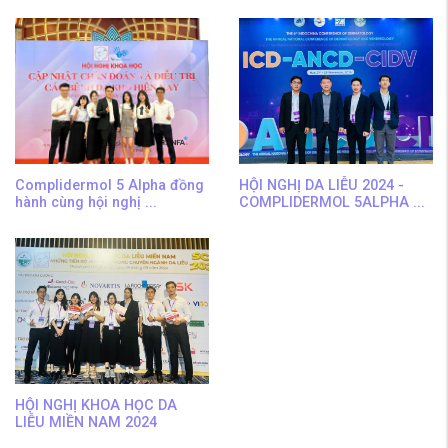
Complidermol 5 Alpha đồng
HỘI NGHỊ DA LIỄU 2024 -
hành cùng hội nghị ...
COMPLIDERMOL 5ALPHA ...
HỘI NGHỊ KHOA HỌC DA
LIỄU MIỀN NAM 2024