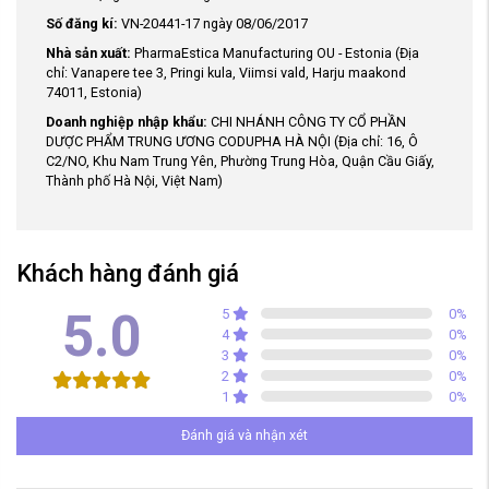
Số đăng kí:
VN-20441-17 ngày 08/06/2017
Nhà sản xuất:
PharmaEstica Manufacturing OU - Estonia (Địa
chỉ: Vanapere tee 3, Pringi kula, Viimsi vald, Harju maakond
74011, Estonia)
Doanh nghiệp nhập khẩu:
CHI NHÁNH CÔNG TY CỔ PHẦN
DƯỢC PHẨM TRUNG ƯƠNG CODUPHA HÀ NỘI (Địa chỉ: 16, Ô
C2/NO, Khu Nam Trung Yên, Phường Trung Hòa, Quận Cầu Giấy,
Thành phố Hà Nội, Việt Nam)
Khách hàng đánh giá
5.0
5
0
%
4
0
%
3
0
%
2
0
%
1
0
%
Đánh giá và nhận xét