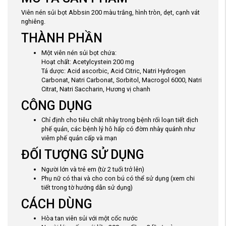
Viên nén sủi bọt Abbsin 200 màu trắng, hình tròn, dẹt, cạnh vát
nghiêng.
THÀNH PHẦN
Một viên nén sủi bọt chứa:
Hoạt chất: Acetylcystein 200 mg
Tá dược: Acid ascorbic, Acid Citric, Natri Hydrogen
Carbonat, Natri Carbonat, Sorbitol, Macrogol 6000, Natri
Citrat, Natri Saccharin, Hương vị chanh
CÔNG DỤNG
Chỉ định cho tiêu chất nhày trong bệnh rối loạn tiết dịch
phế quản, các bệnh lý hô hấp có đờm nhày quánh như
viêm phế quản cấp và mạn
ĐỐI TƯỢNG SỬ DỤNG
Người lớn và trẻ em (từ 2 tuổi trở lên)
Phụ nữ có thai và cho con bú có thể sử dụng (xem chi
tiết trong tờ hướng dẫn sử dụng)
CÁCH DÙNG
Hòa tan viên sủi với một cốc nước