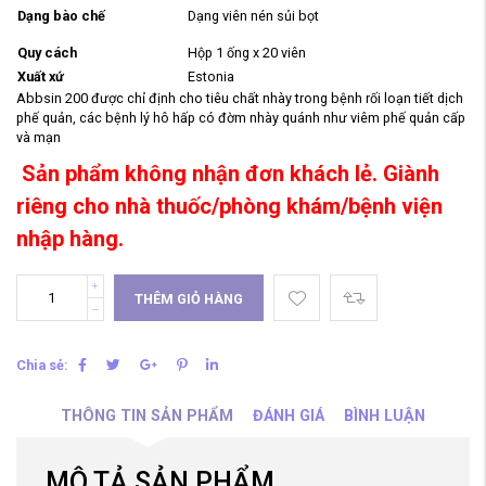
Dạng bào chế
Dạng viên nén sủi bọt
Quy cách
Hộp 1 ống x 20 viên
Xuất xứ
Estonia
Abbsin 200 được chỉ định cho tiêu chất nhày trong bệnh rối loạn tiết dịch
phế quản, các bệnh lý hô hấp có đờm nhày quánh như viêm phế quản cấp
và mạn
Sản phẩm không nhận đơn khách lẻ. Giành
riêng cho nhà thuốc/phòng khám/bệnh viện
nhập hàng.
THÊM GIỎ HÀNG
Chia sẻ:
THÔNG TIN SẢN PHẨM
ĐÁNH GIÁ
BÌNH LUẬN
MÔ TẢ SẢN PHẨM