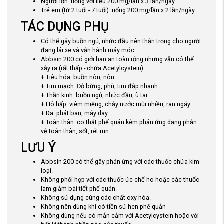
Người lớn: uống với liều 200 mg/lần x 3 lần/ngày
Trẻ em (từ 2 tuổi - 7 tuổi): uống 200 mg/lần x 2 lần/ngày
TÁC DỤNG PHỤ
Có thể gây buồn ngủ, nhức đầu nên thận trọng cho người
đang lái xe và vận hành máy móc
Abbsin 200 có giới hạn an toàn rộng nhưng vẫn có thể
xảy ra (rất thấp - chứa Acetylcystein):
+ Tiêu hóa: buồn nôn, nôn
+ Tim mạch: Đỏ bừng, phù, tim đập nhanh
+ Thần kinh: buồn ngủ, nhức đầu, ù tai
+ Hô hấp: viêm miệng, chảy nước mũi nhiều, ran ngáy
+ Da: phát ban, mày day
+ Toàn thân: co thắt phế quản kèm phản ứng dạng phản
vệ toàn thân, sốt, rét run
LƯU Ý
Abbsin 200 có thể gây phản ứng với các thuốc chứa kim
loại.
Không phối hợp với các thuốc ức chế ho hoặc các thuốc
làm giảm bài tiết phế quản.
Không sử dụng cùng các chất oxy hóa.
Không nên dùng khi có tiền sử hen phế quản
Không dùng nếu có mẫn cảm với Acetylcystein hoặc với