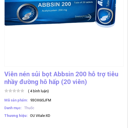
Viên nén sủi bọt Abbsin 200 hỗ trợ tiêu
nhầy đường hô hấp (20 viên)
(
4
bình luận)
Mã sản phẩm:
93OX6ISJFM
Danh mục:
Thuốc
Thương hiệu:
OU Vitale-XD