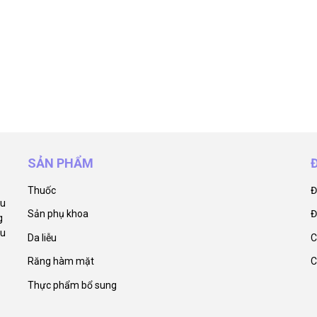
SẢN PHẨM
Thuốc
Đ
ẩu
Sản phụ khoa
Đ
g
êu
Da liễu
C
Răng hàm mặt
C
Thực phẩm bổ sung