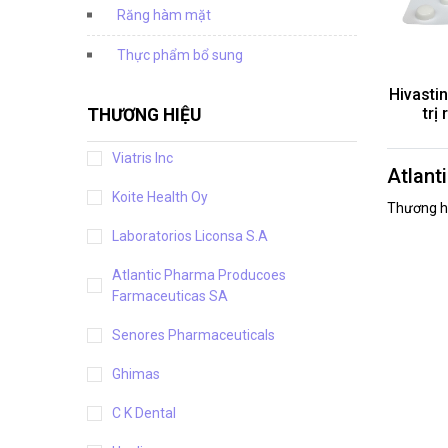
Răng hàm mặt
Thực phẩm bổ sung
Hivasti
trị 
THƯƠNG HIỆU
Viatris Inc
Atlant
Koite Health Oy
Thương h
Laboratorios Liconsa S.A
Atlantic Pharma Producoes
Farmaceuticas SA
Senores Pharmaceuticals
Ghimas
C K Dental