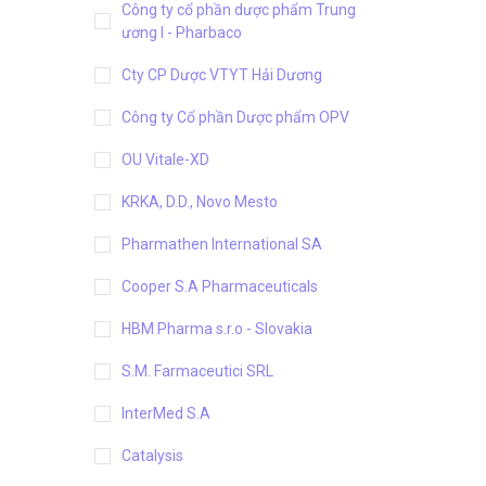
Công ty cổ phần dược phẩm Trung
ương I - Pharbaco
Cty CP Dược VTYT Hải Dương
Công ty Cổ phần Dược phẩm OPV
OU Vitale-XD
KRKA, D.D., Novo Mesto
Pharmathen International SA
Cooper S.A Pharmaceuticals
HBM Pharma s.r.o - Slovakia
S.M. Farmaceutici SRL
InterMed S.A
Catalysis