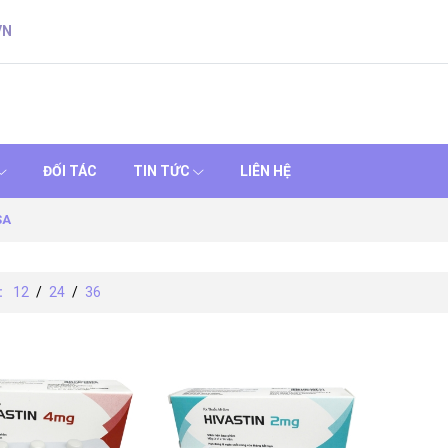
VN
ĐỐI TÁC
TIN TỨC
LIÊN HỆ
SA
:
12
/
24
/
36