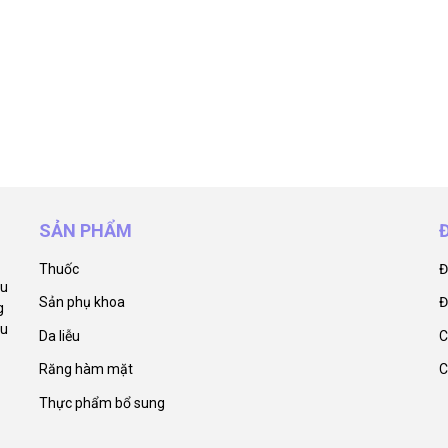
SẢN PHẨM
Thuốc
Đ
ẩu
Sản phụ khoa
Đ
g
êu
Da liễu
C
Răng hàm mặt
C
Thực phẩm bổ sung