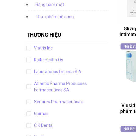
Răng hàm mặt
Thực phẩm bổ sung
Glizi
Intimat
THƯƠNG HIỆU
Nổi Bật
Viatris Inc
Koite Health Oy
Laboratorios Liconsa S.A
Atlantic Pharma Producoes
Farmaceuticas SA
Senores Pharmaceuticals
Viusid
phẩm t
Ghimas
C K Dental
Nổi Bật