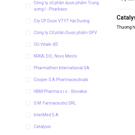
Công ty cổ phần dược phẩm Trung
ương I - Pharbaco
Cataly
Cty CP Dược VTYT Hải Dương
Thương hi
Công ty Cổ phần Dược phẩm OPV
OU Vitale-XD
KRKA, D.D., Novo Mesto
Pharmathen International SA
Cooper S.A Pharmaceuticals
HBM Pharma s.r.o - Slovakia
S.M. Farmaceutici SRL
InterMed S.A
Catalysis