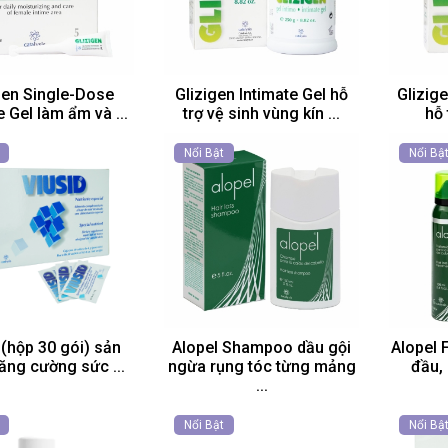
gen Single-Dose
Glizigen Intimate Gel hỗ
Glizige
e Gel làm ẩm và ...
trợ vệ sinh vùng kín ...
hỗ 
Nổi Bật
Nổi Bậ
 (hộp 30 gói) sản
Alopel Shampoo dầu gội
Alopel 
ăng cường sức ...
ngừa rụng tóc từng mảng
đầu, 
...
Nổi Bật
Nổi Bậ