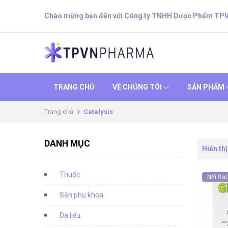
Chào mừng bạn đến với Công ty TNHH Dược Phẩm TP
TRANG CHỦ
VỀ CHÚNG TÔI
SẢN PHẨM
Trang chủ
Catalysis
DANH MỤC
Hiển thị
Thuốc
Nổi Bật
Sản phụ khoa
Da liễu