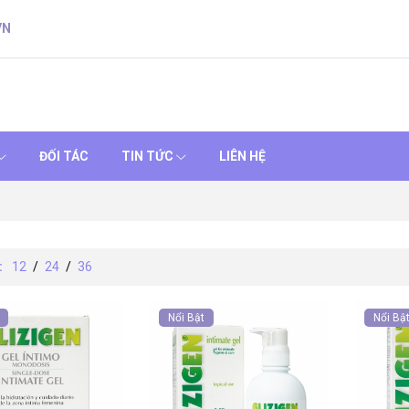
VN
ĐỐI TÁC
TIN TỨC
LIÊN HỆ
:
12
/
24
/
36
Nổi Bật
Nổi Bậ