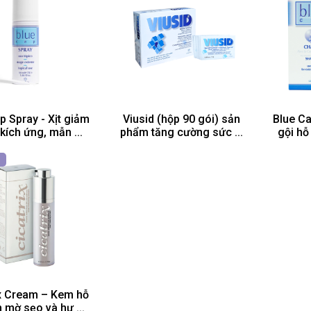
p Spray - Xịt giảm
Viusid (hộp 90 gói) sản
Blue C
kích ứng, mẫn ...
phẩm tăng cường sức ...
gội hỗ 
ix Cream – Kem hỗ
m mờ sẹo và hư ...