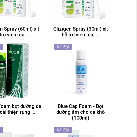
n Spray (60ml) xịt
Glizigen Spray (30ml) xịt
trợ viêm da, ...
hỗ trợ viêm da, ...
t
Nổi Bật
Foam bọt dưỡng da
Blue Cap Foam - Bọt
cải thiện rụng ...
dưỡng ẩm cho da khô
(100ml)
t
Nổi Bật