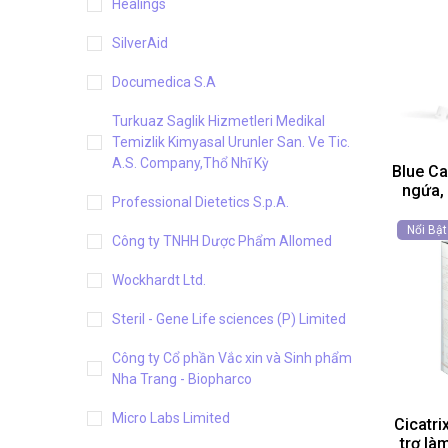
Healings
SilverAid
Documedica S.A
Turkuaz Saglik Hizmetleri Medikal
Temizlik Kimyasal Urunler San. Ve Tic.
A.S. Company,Thổ Nhĩ Kỳ
Blue Ca
ngứa, 
Professional Dietetics S.p.A.
Nổi Bật
Công ty TNHH Dược Phẩm Allomed
Wockhardt Ltd.
Steril - Gene Life sciences (P) Limited
Công ty Cổ phần Vắc xin và Sinh phẩm
Nha Trang - Biopharco
Micro Labs Limited
Cicatr
trợ là