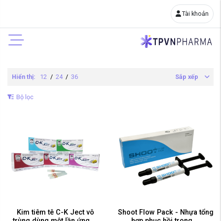
Tài khoản
Hiển thị:
12
/
24
/
36
Sắp xếp
Bộ lọc
Kim tiêm tê C-K Ject vô
Shoot Flow Pack - Nhựa tổng
trùng dùng một lần ứng ...
hợp phục hồi trong ...