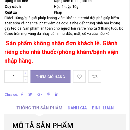
Dạng bào chế
Dạng kem bôi ngoài da
Quy cách
Hộp 1 tuýp 10g
Xuất xứ
Pháp
Elidel 10mg/g là giải pháp kháng viêm không steroid đột phá giúp kiểm
soát sớm và ngăn tái phát viêm da cơ địa nhẹ đến trung bình mà không
gây teo da. Sản phẩm an toàn cho người lớn và trẻ nhỏ từ 3 tháng tuổi, bôi
được trên mọi vùng da nhạy cảm như đầu, mặt, cổ và các nếp kẽ.
Sản phẩm không nhận đơn khách lẻ. Giành
riêng cho nhà thuốc/phòng khám/bệnh viện
nhập hàng.
THÊM GIỎ HÀNG
Chia sẻ:
THÔNG TIN SẢN PHẨM
ĐÁNH GIÁ
BÌNH LUẬN
MÔ TẢ SẢN PHẨM