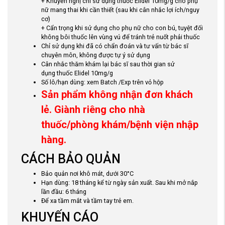
+ Khuyến nghị chỉ sử dụng thuốc
Elidel 10mg/g cho phụ
nữ mang thai khi cần thiết (sau khi cân nhắc lợi ích/nguy
cơ)
+ Cẩn trọng khi sử dụng cho phụ nữ cho con bú, tuyệt đối
không bôi thuốc lên vùng vú để tránh trẻ nuốt phải thuốc
Chỉ sử dụng khi đã có chẩn đoán và tư vấn từ bác sĩ
chuyên môn, không được tự ý sử dụng
Cân nhắc thăm khám lại bác sĩ sau thời gian sử
dụng thuốc
Elidel 10mg/g
Số lô/hạn dùng: xem Batch /Exp trên vỏ hộp
Sản phẩm không nhận đơn khách
lẻ. Giành riêng cho nhà
thuốc/phòng khám/bệnh viện nhập
hàng.
CÁCH BẢO QUẢN
Bảo quản nơi khô mát, dưới 30°C
Hạn dùng: 18 tháng kể từ ngày sản xuất. Sau khi mở nắp
lần đầu: 6 tháng
Để xa tầm mắt và tầm tay trẻ em.
KHUYẾN CÁO