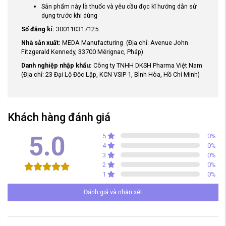
Sản phẩm này là thuốc và yêu cầu đọc kĩ hướng dẫn sử
dụng trước khi dùng
Số đăng kí:
300110317125
Nhà sản xuất:
MEDA Manufacturing (Địa chỉ: Avenue John
Fitzgerald Kennedy, 33700 Mérignac, Pháp)
Danh nghiệp nhập khẩu:
Công ty TNHH DKSH Pharma Việt Nam
(Địa chỉ: 23 Đại Lộ Độc Lập, KCN VSIP 1, Bình Hòa, Hồ Chí Minh)
Khách hàng đánh giá
5.0
5
0
%
4
0
%
3
0
%
2
0
%
1
0
%
Đánh giá và nhận xét