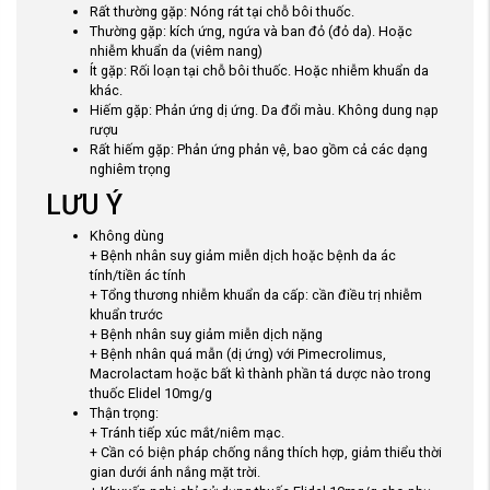
Rất thường gặp: Nóng rát tại chỗ bôi thuốc.
Thường gặp: kích ứng, ngứa và ban đỏ (đỏ da). Hoặc
n
hiễm khuẩn da (viêm nang)
Ít gặp: Rối loạn tại chỗ bôi thuốc. Hoặc nhiễm khuẩn da
khác.
Hiếm gặp: Phản ứng dị ứng. Da đổi màu. Không dung nạp
rượu
Rất hiếm gặp:
Phản ứng phản vệ, bao gồm cả các dạng
nghiêm trọng
LƯU Ý
Không dùng
+ Bệnh nhân suy giảm miễn dịch hoặc bệnh da ác
tính/tiền ác tính
+ Tổng thương nhiễm khuẩn da cấp: cần điều trị nhiễm
khuẩn trước
+ Bệnh nhân suy giảm miễn dịch nặng
+ Bệnh nhân quá mẫn (dị ứng) với Pimecrolimus,
Macrolactam hoặc bất kì thành phần tá dược nào trong
thuốc
Elidel 10mg/g
Thận trọng:
+ Tránh tiếp xúc mắt/niêm mạc.
+ Cần có biện pháp chống nắng thích hợp, giảm thiểu thời
gian dưới ánh nắng mặt trời.