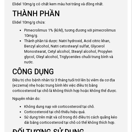
Elidel 10mg/g
có chất kem màu hơi trắng và đồng nhất
.
THÀNH PHẦN
Elidel 10mg/g
chứa:
Pimecrolimus 1% (kl/kl), tương đương với pimecrolimus
10mg/g.
Thành phần tá dược:
Natri hydroxid, Acid citric khan,
Benzyl alcohol, Natri cetostearyl sulfat, Glycerol
Monostearat, Cetyl alcohol, Stearyl alcohol, Propylen
glycol, Oleyl alcohol, Triglycerides chuỗi trung bình và
nước
.
CÔNG DỤNG
Điều trị cho bệnh nhân từ 3 tháng tuổi trở lên bị viêm da cơ địa
(eczema) nhẹ hoặc trung bình khi việc điều trị bằng
corticosteroid tại chỗ là không thích hợp hoặc không thể được
.
Nguyên nhân do:
Không dung nạp với corticosteroid tại chỗ.
Corticosteroid tại chỗ thiếu hiệu quả.
Sử dụng trên mặt và cổ trong đó điều trị cách quãng kéo
dài bằng corticosteroid tại chỗ có thể không thích hợp.