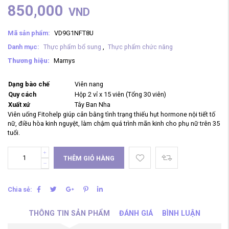
850,000
VND
Mã sản phẩm:
VD9G1NFT8U
Danh mục:
Thực phẩm bổ sung
,
Thực phẩm chức năng
Thương hiệu:
Marnys
Dạng bào chế
Viên nang
Quy cách
Hộp 2 vỉ x 15 viên (Tổng 30 viên)
Xuất xứ
Tây Ban Nha
Viên uống Fitohelp giúp cân bằng tình trạng thiếu hụt hormone nội tiết tố
nữ, điều hòa kinh nguyệt, làm chậm quá trình mãn kinh cho phụ nữ trên 35
tuổi.
THÊM GIỎ HÀNG
Chia sẻ:
THÔNG TIN SẢN PHẨM
ĐÁNH GIÁ
BÌNH LUẬN