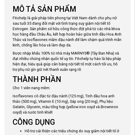
MÔ TẢ SẢN PHẨM
Fitohelp là giải pháp tiên phong tại Việt Nam dành cho phụ nữ
sau tuổi 35 đang đối mặt với tình trạng suy giảm nội tiết tố
Estrogen. Sản phẩm sở hữu công thức đột phá từ các nhà khoa
học hàng đầu Châu Âu, kết hợp hoàn hảo giữa tinh dầu Hoa Anh
Thảo và Isoflavones mầm đậu nành để làm chậm quá trình mãn
kinh, chống lão hóa và làm đẹp da.
Được nhập khẩu 100% từ nhà máy MARNYS® (Tây Ban Nha) và
đạt nhiều chứng nhận quốc tế uy tín. Fitohelp tự hào là liệu pháp
hiện đại, hiệu quả giúp cân bằng nội tiết tố một cách tối ưu, hỗ
trợ phụ nữ gìn giữ nét thanh xuân rạng rỡ.
THÀNH PHẦN
Cho 1 viên nang mềm:
Isoflavones cô đặc từ đậu nành (125 mg), Tinh dầu hoa anh
thảo (500 mg), Vitamin E (10 mg), Sáp ong (20 mg), Phụ liệu:
Gelatin, Glycerin, màu tổng hợp (yellow iron oxyd và Browniron
oxyd) và nước tinh khiết
CÔNG DỤNG
Hỗ trợ cải thiện các triệu chứng do suy giảm nội tiết tố ở