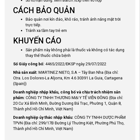
Số lô/hạn dùng: xem Batch /Exp trên vỏ hộp
CÁCH BẢO QUẢN
Bảo quản nơi kín đáo, khô ráo, tránh ánh nắng mặt trời
trực tiếp.
Tránh xa tầm tay trẻ em
KHUYẾN CÁO
Sản phẩm này không phải là thuốc và không có tác dụng
thay thế thuốc chữa bệnh
Số Giấy công bố:
4465/2022/ĐKSP ngày 29/07/2022
Nhà sản xuất:
MARTINEZ NIETO, S.A – Tây Ban Nha (Địa chỉ:
Ctra. Los Dolores-La Aljorra, Km 4.6 30391 La Guia, Cartagena
(Spain))
Doanh nghiệp nhập khẩu, công bố và chịu trách nhiệm sản
phẩm:
CÔNG TY TNHH THƯƠNG MẠI Y TẾ VIỄN ĐÔNG (Địa chỉ:
20 Cư Xá Bình Minh, Đường Dương Bá Trạc, Phường 1, Quận 8,
Thành phố Hồ Chí Minh, Việt Nam)
Doanh nghiệp ủy thác nhập khẩu:
CÔNG TY TNHH DƯỢC PHẨM
TPVN (Địa chỉ: 299/17B Đường Lý Thường Kiệt, Phường Phú Thọ,
Thành phố Hồ Chí Minh, Việt Nam)