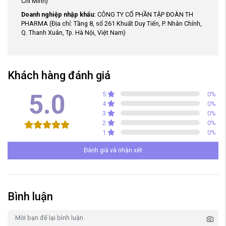
Chí Minh)
Doanh nghiệp nhập khẩu:
CÔNG TY CỔ PHẦN TẬP ĐOÀN TH
PHARMA (Địa chỉ: Tầng 8, số 261 Khuất Duy Tiến, P. Nhân Chính,
Q. Thanh Xuân, Tp. Hà Nội, Việt Nam)
Khách hàng đánh giá
5.0
5
0
%
4
0
%
3
0
%
2
0
%
1
0
%
Đánh giá và nhận xét
Bình luận