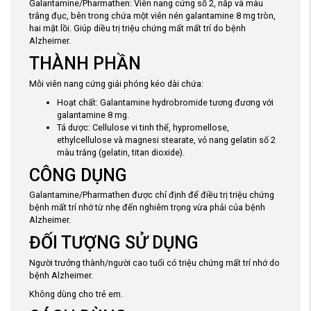
Galantamine/Pharmathen: Viên nang cứng số 2, nắp và màu
trắng đục, bên trong chứa một viên nén galantamine 8 mg tròn,
hai mặt lồi. Giúp diều trị triệu chứng mất mất trí do bệnh
Alzheimer.
THÀNH PHẦN
Mỗi viên nang cứng giải phóng kéo dài chứa:
Hoạt chất: Galantamine hydrobromide tương đương với
galantamine 8 mg.
Tá dược: Cellulose vi tinh thể, hypromellose,
ethylcellulose và magnesi stearate, vỏ nang gelatin số 2
màu trắng (gelatin, titan dioxide).
CÔNG DỤNG
Galantamine/Pharmathen được chỉ định để điều trị triệu chứng
bệnh mất trí nhớ từ nhẹ đến nghiêm trọng vừa phải của bệnh
Alzheimer.
ĐỐI TƯỢNG SỬ DỤNG
Người trưởng thành/người cao tuổi có triệu chứng mất trí nhớ do
bệnh Alzheimer.
Không dùng cho trẻ em.