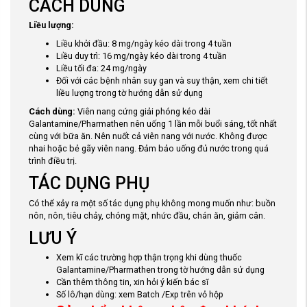
CÁCH DÙNG
Liều lượng:
Liều khởi đầu: 8 mg/ngày kéo dài trong 4 tuần
Liều duy trì: 16 mg/ngày kéo dài trong 4 tuần
Liều tối đa: 24 mg/ngày
Đối với các bệnh nhân suy gan và suy thận, xem chi tiết
liều lượng trong tờ hướng dẫn sử dụng
Cách dùng:
Viên nang cứng giải phóng kéo dài
Galantamine/Pharmathen nên uống 1 lần mỗi buổi sáng, tốt nhất
cùng với bữa ăn. Nên nuốt cả viên nang với nước. Không được
nhai hoặc bẻ gãy viên nang. Đảm bảo uống đủ nước trong quá
trình điều trị.
TÁC DỤNG PHỤ
Có thể xảy ra một số tác dụng phụ không mong muốn như: buồn
nôn, nôn, tiêu chảy, chóng mặt, nhức đầu, chán ăn, giảm cân.
LƯU Ý
Xem kĩ các trường hợp thận trọng khi dùng thuốc
Galantamine/Pharmathen trong tờ hướng dẫn sử dụng
Cần thêm thông tin, xin hỏi ý kiến bác sĩ
Số lô/hạn dùng: xem Batch /Exp trên vỏ hộp