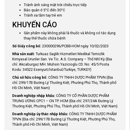
Tránh ánh sáng mặt trời chiếu trực tiếp
Bảo quản ở 5°C đến 30°C
Tránh xa tầm tay trẻ em
KHUYẾN CÁO
Sản phẩm này không phải là thuốc và không có tác dụng
thay thế thuốc chữa bệnh
Số Giấy công bố:
230000296/PCBB-HCM ngày 10/02/2023
Nhà sản xuất:
Turkuaz Saglik Hizmetleri Medikal Temizlik
Kimyasal Urunler San. Ve Tic. A.S. Company – Thổ Nhĩ Kỳ (Địa
chỉ: Akcaburgaz MH. Muhsin Yazicioglu CD. No: 45/5 Posta
Kodu: 34522 Esenyurt/Istanbul/Turkiye, TURKEY)
Chủ sở hữu công bố:
CÔNG TY TNHH DƯỢC PHẨM TPVN (Địa
chỉ: 299/17B Đường Lý Thường Kiệt, Phường Phú Thọ, Thành phố
Hồ Chí Minh, Việt Nam)
Doanh nghiệp nhập khẩu:
CÔNG TY CỔ PHẦN DƯỢC PHẨM
TRUNG ƯƠNG CPC1 – CN TP. HCM (Địa chỉ: 297/24A Đường Lý
Thường Kiệt, Phường Phú Thọ, Thành phố Hồ Chí Minh, Việt Nam)
Doanh nghiệp ủy thác nhập khẩu:
CÔNG TY TNHH DƯỢC PHẨM
TPVN (Địa chỉ: 299/17B Đường Lý Thường Kiệt, Phường Phú Thọ,
Thành phố Hồ Chí Minh, Việt Nam)