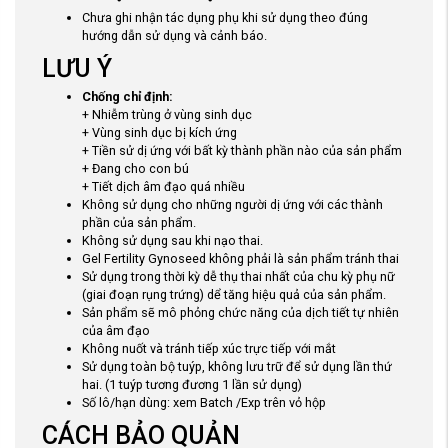
Chưa ghi nhận tác dụng phụ khi sử dụng theo đúng
hướng dẫn sử dụng và cảnh báo.
LƯU Ý
Chống chỉ định:
+ Nhiễm trùng ở vùng sinh dục
+ Vùng sinh dục bị kích ứng
+ Tiền sử dị ứng với bất kỳ thành phần nào của sản phẩm
+ Đang cho con bú
+ Tiết dịch âm đạo quá nhiều
Không sử dụng cho những người dị ứng với các thành
phần của sản phẩm.
Không sử dụng sau khi nạo thai.
Gel Fertility Gynoseed không phải là sản phẩm tránh thai
Sử dụng trong thời kỳ dễ thụ thai nhất của chu kỳ phụ nữ
(giai đoạn rụng trứng) dể tăng hiệu quả của sản phẩm.
Sản phẩm sẽ mô phỏng chức năng của dịch tiết tự nhiên
của âm đạo
Không nuốt và tránh tiếp xúc trực tiếp với mắt
Sử dụng toàn bộ tuýp, không lưu trữ để sử dụng lần thứ
hai. (1 tuýp tương đương 1 lần sử dụng)
Số lô/hạn dùng: xem Batch /Exp trên vỏ hộp
CÁCH BẢO QUẢN