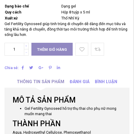
Dạng bào chế
Dạng gel
Quy cách
Hộp 8 tuýp x 5 ml
Xuất xứ
Thổ Nhĩ Kỳ
Gel Fertility Gynoseed giúp tinh trùng di chuyển dễ dàng đến mục tiêu và
tăng khả năng di chuyển, đồng thời tạo môi trường thích hợp để tinh trùng
sống lâu hơn.
THÊM GIỎ HÀNG
Chia sẻ:
THÔNG TIN SẢN PHẨM
ĐÁNH GIÁ
BÌNH LUẬN
MÔ TẢ SẢN PHẨM
Gel Fertility Gynoseed hỗ trợ thụ thai cho phụ nữ mong
muốn mang thai
THÀNH PHẦN
Aqua, Hydroxyethyl Cellulose, Phenoxyethanol