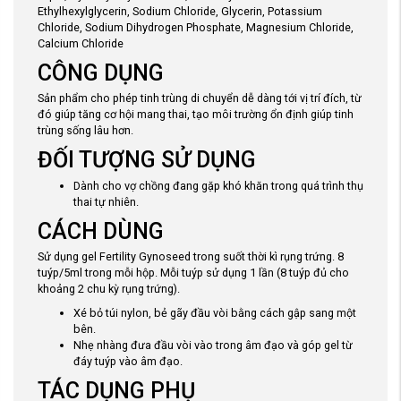
Ethylhexylglycerin, Sodium Chloride, Glycerin, Potassium
Chloride, Sodium Dihydrogen Phosphate, Magnesium Chloride,
Calcium Chloride
CÔNG DỤNG
Sản phẩm cho phép tinh trùng di chuyển dễ dàng tới vị trí đích, từ
đó giúp tăng cơ hội mang thai, tạo môi trường ổn định giúp tinh
trùng sống lâu hơn.
ĐỐI TƯỢNG SỬ DỤNG
Dành cho vợ chồng đang gặp khó khăn trong quá trình thụ
thai tự nhiên.
CÁCH DÙNG
Sử dụng gel Fertility Gynoseed trong suốt thời kì rụng trứng. 8
tuýp/5ml trong mỗi hộp. Mỗi tuýp sử dụng 1 lần (8 tuýp đủ cho
khoảng 2 chu kỳ rụng trứng).
Xé bỏ túi nylon, bẻ gãy đầu vòi bằng cách gập sang một
bên.
Nhẹ nhàng đưa đầu vòi vào trong âm đạo và góp gel từ
đáy tuýp vào âm đạo.
TÁC DỤNG PHỤ