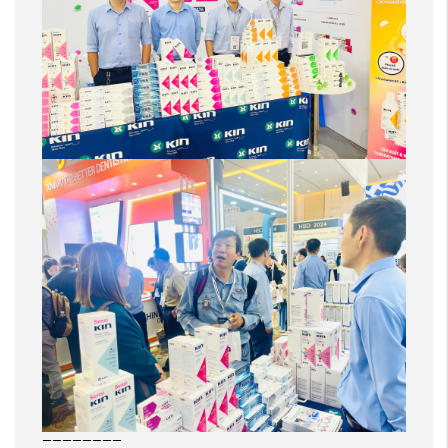
————————