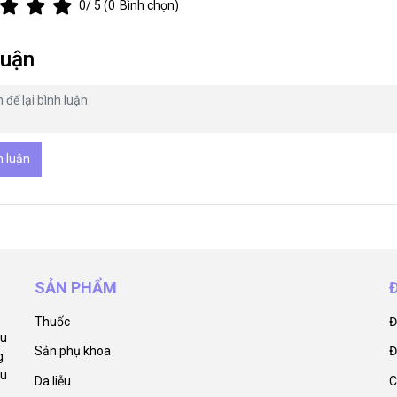
0
/ 5 (
0
Bình chọn)
luận
h luận
SẢN PHẨM
Thuốc
Đ
ẩu
Sản phụ khoa
Đ
g
êu
Da liễu
C