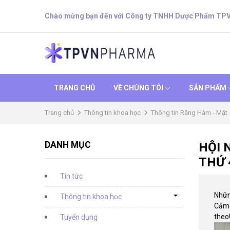
Chào mừng bạn đến với Công ty TNHH Dược Phẩm TP
TRANG CHỦ
VỀ CHÚNG TÔI
SẢN PHẨM
Trang chủ
Thông tin khoa học
Thông tin Răng Hàm - Mặt
DANH MỤC
HỘI 
THỨ 
Tin tức
Nhữn
Thông tin khoa học
Cảm 
theo
Tuyển dụng