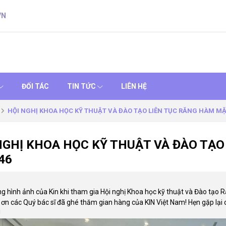
VN
ĐỐI TÁC
TIN TỨC
LIÊN HỆ
HỘI NGHỊ KHOA HỌC KỸ THUẬT VÀ ĐÀO TẠO LIÊN TỤC RĂNG HÀM MẶ
NGHỊ KHOA HỌC KỸ THUẬT VÀ ĐÀO TẠO
46
g hình ảnh của Kin khi tham gia Hội nghị Khoa học kỹ thuật và Đào tạo 
ơn các Quý bác sĩ đã ghé thăm gian hàng của KIN Việt Nam! Hẹn gặp lại c
!