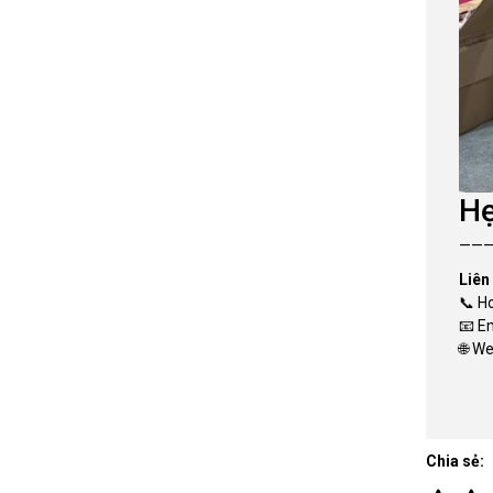
Hẹ
——
Liên
📞 H
📧 E
🌐 W
Chia sẻ: