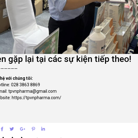
n gặp lại tại các sự kiện tiếp theo!
——————
 hệ với chúng tôi:
otline: 028 3863 8869
mail: tpvnpharma@gmail.com
ebsite: https://tpvnpharma.com/