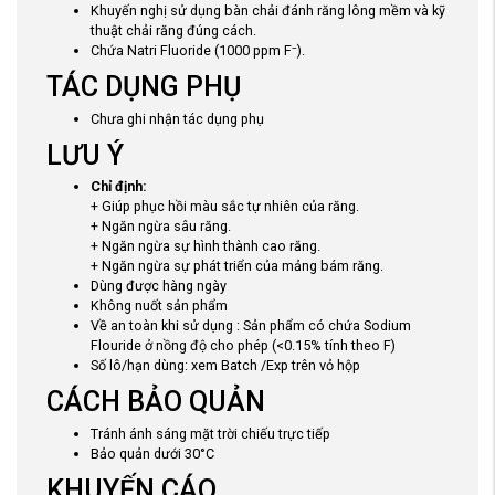
Khuyến nghị sử dụng bàn chải đánh răng lông mềm và kỹ
thuật chải răng đúng cách.
Chứa Natri Fluoride (1000 ppm F⁻).
TÁC DỤNG PHỤ
Chưa ghi nhận tác dụng phụ
LƯU Ý
Chỉ định:
+ Giúp phục hồi màu sắc tự nhiên của răng.
+ Ngăn ngừa sâu răng.
+ Ngăn ngừa sự hình thành cao răng.
+ Ngăn ngừa sự phát triển của mảng bám răng.
Dùng được hàng ngày
Không nuốt sản phẩm
Về an toàn khi sử dụng : Sản phẩm có chứa Sodium
Flouride ở nồng độ cho phép (<0.15% tính theo F)
Số lô/hạn dùng: xem Batch /Exp trên vỏ hộp
CÁCH BẢO QUẢN
Tránh ánh sáng mặt trời chiếu trực tiếp
Bảo quản dưới 30°C
KHUYẾN CÁO