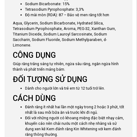
Sodium Bicarbonate: 15%
Tetrasodium Pyrophosphate: 3,3%
Độ mài mòn (RDA): 87 – Bảo vệ men răng tốt hơn
Aqua, Glycerin, Sodium Bicarbonate, Hydrated Silica,
Tetrasodium Pyrophosphate, Aroma, PEG-32, Xanthan Gum,
Titanium Dioxide, Sodium Lauroyl Sarcosinate, Sodium
Saccharin, Sodium Fluoride, Sodium Methylparaben, d-
Limonene.
CÔNG DỤNG
Giúp răng trắng sáng tự nhiên, ngừa sâu răng, ngăn ngừa hình
thành và phát triển mảng bám.
ĐỐI TƯỢNG SỬ DỤNG
Dành cho người lớn và trẻ em từ 12 tuổi trở lên.
CÁCH DÙNG
Đánh răng ít nhất hai lần một ngày trong 2 hoặc 3 phút, tốt
nhất là sau mỗi bữa ăn và trước khi đi ngủ.
Đối với những người có khoang miệng đặc biệt nhạy cảm,
khuyến cáo nên chải nướu một cách nhẹ nhàng và sử
dụng xen kẽ Kem đánh răng Kin Whitening với kem đánh
răng thông thường.