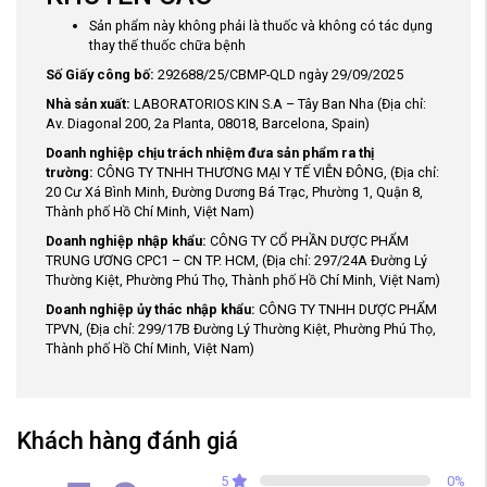
Sản phẩm này không phải là thuốc và không có tác dụng
thay thế thuốc chữa bệnh
Số Giấy công bố:
292688/25/CBMP-QLD ngày 29/09/2025
Nhà sản xuất:
LABORATORIOS KIN S.A – Tây Ban Nha (Địa chỉ:
Av. Diagonal 200, 2a Planta, 08018, Barcelona, Spain)
Doanh nghiệp chịu trách nhiệm đưa sản phẩm ra thị
trường:
CÔNG TY TNHH THƯƠNG MẠI Y TẾ VIỄN ĐÔNG, (Địa chỉ:
20 Cư Xá Bình Minh, Đường Dương Bá Trạc, Phường 1, Quận 8,
Thành phố Hồ Chí Minh, Việt Nam)
Doanh nghiệp nhập khẩu:
CÔNG TY CỔ PHẦN DƯỢC PHẨM
TRUNG ƯƠNG CPC1 – CN TP. HCM, (Địa chỉ: 297/24A Đường Lý
Thường Kiệt, Phường Phú Thọ, Thành phố Hồ Chí Minh, Việt Nam)
Doanh nghiệp ủy thác nhập khẩu:
CÔNG TY TNHH DƯỢC PHẨM
TPVN, (Địa chỉ: 299/17B Đường Lý Thường Kiệt, Phường Phú Thọ,
Thành phố Hồ Chí Minh, Việt Nam)
Khách hàng đánh giá
5
0
%