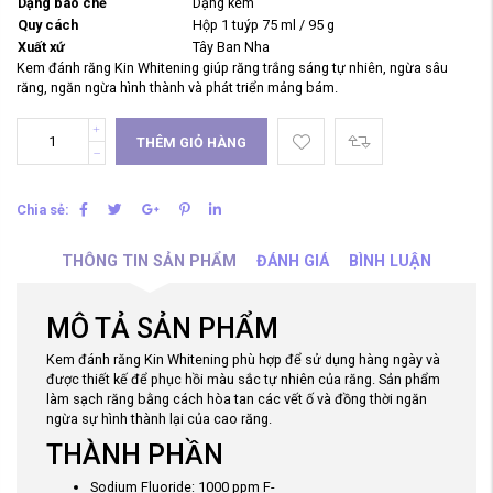
Dạng bào chế
Dạng kem
Quy cách
Hộp 1 tuýp 75 ml / 95 g
Xuất xứ
Tây Ban Nha
Kem đánh răng Kin Whitening giúp răng trắng sáng tự nhiên, ngừa sâu
răng, ngăn ngừa hình thành và phát triển mảng bám.
THÊM GIỎ HÀNG
Chia sẻ:
THÔNG TIN SẢN PHẨM
ĐÁNH GIÁ
BÌNH LUẬN
MÔ TẢ SẢN PHẨM
Kem đánh răng Kin Whitening phù hợp để sử dụng hàng ngày và
được thiết kế để phục hồi màu sắc tự nhiên của răng. Sản phẩm
làm sạch răng bằng cách hòa tan các vết ố và đồng thời ngăn
ngừa sự hình thành lại của cao răng.
THÀNH PHẦN
Sodium Fluoride: 1000 ppm F-