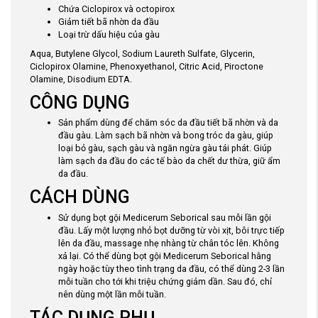
Chứa Ciclopirox và octopirox
Giảm tiết bã nhờn da đầu
Loại trừ dấu hiệu của gàu
Aqua, Butylene Glycol, Sodium Laureth Sulfate, Glycerin,
Ciclopirox Olamine, Phenoxyethanol, Citric Acid, Piroctone
Olamine, Disodium EDTA.
CÔNG DỤNG
Sản phẩm dùng để chăm sóc da đầu tiết bã nhờn và da
đầu gàu. Làm sạch bã nhờn và bong tróc da gàu, giúp
loại bỏ gàu, sạch gàu và ngăn ngừa gàu tái phát. Giúp
làm sạch da đầu do các tế bào da chết dư thừa, giữ ẩm
da đầu.
CÁCH DÙNG
Sử dụng bọt gội Medicerum Seborical sau mỗi lần gội
đầu. Lấy một lượng nhỏ bọt dưỡng từ vòi xịt, bôi trực tiếp
lên da đầu, massage nhẹ nhàng từ chân tóc lên. Không
xả lại. Có thể dùng bọt gội Medicerum Seborical hằng
ngày hoặc tùy theo tình trạng da đầu, có thể dùng 2-3 lần
mỗi tuần cho tới khi triệu chứng giảm dần. Sau đó, chỉ
nên dùng một lần mỗi tuần.
TÁC DỤNG PHỤ