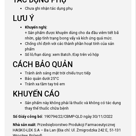
Chưa ghi nhận tác dụng phụ
LƯU Ý
Khuyến nghị:
+ Sản phẩm được khuyên dùng cho da đầu viêm tiết bã
nhờn, gặp tình trạng bong vẩy và kích ứng quá mức.
Chống chỉ định với các thành phần hoạt tính của sản
phẩm
Số lô/hạn dùng: xem Batch /Exp trên vỏ hộp
CÁCH BẢO QUẢN
Tránh ánh sáng mặt trời chiếu trực tiếp
Bảo quản dưới 25°C
Tránh xa tầm tay trẻ em
KHUYẾN CÁO
Sản phẩm này không phải là thuốc và không có tác dụng
thay thế thuốc chữa bệnh
Số Giấy công bố:
190794/22/CBMP-QLD ngày 30/11/2022
Nhà sản xuất:
Przedsiębiorstwo Produkcji Farmaceutycznej
HASKO-LEK S.A – Ba Lan (Địa chỉ: Ul. Żmigrodzka 242 E, 51-131
Wrocław, Poland)