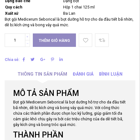
Dạng bào chế
Dạng bọt
Quy cách
Hộp 1 chai 125 ml
Xuất xứ
Ba Lan
Bọt gội Medicerum Seborical là bọt dưỡng hỗ trợ cho da đầu tiết bã nhờn,
dễ bị kích ứng và bong vảy quá mức.
THÊM GIỎ HÀNG
Chia sẻ:
THÔNG TIN SẢN PHẨM
ĐÁNH GIÁ
BÌNH LUẬN
MÔ TẢ SẢN PHẨM
Bọt gội Medicerum Seborical là bọt dưỡng hỗ trợ cho da đầu tiết
bã nhờn, dễ bị kích ứng và bong vảy quá mức. Với công thức
chứa các thành phần được chọn lọc kỹ lưỡng, giúp giảm tối đa
cảm giác khó chịu gây ra bởi các triệu chứng của da dễ tiết bã,
gây kích ứng và bong tróc quá mức.
THÀNH PHẦN