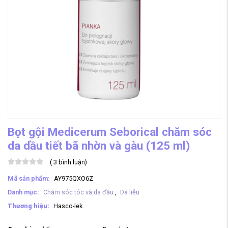
Bọt gội Medicerum Seborical chăm sóc
da dầu tiết bã nhờn và gàu (125 ml)
(
3
bình luận)
Mã sản phẩm:
AY975QXO6Z
Danh mục:
Chăm sóc tóc và da đầu
,
Da liễu
Thương hiệu:
Hasco-lek