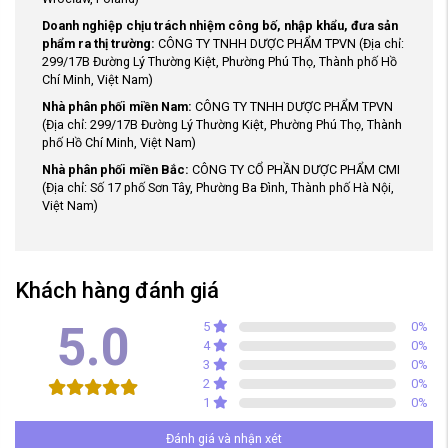
Doanh nghiệp chịu trách nhiệm công bố, nhập khẩu, đưa sản
phẩm ra thị trường:
CÔNG TY TNHH DƯỢC PHẨM TPVN (Địa chỉ:
299/17B Đường Lý Thường Kiệt, Phường Phú Thọ, Thành phố Hồ
Chí Minh, Việt Nam)
Nhà phân phối miền Nam:
CÔNG TY TNHH DƯỢC PHẨM TPVN
(Địa chỉ: 299/17B Đường Lý Thường Kiệt, Phường Phú Thọ, Thành
phố Hồ Chí Minh, Việt Nam)
Nhà phân phối miền Bắc:
CÔNG TY CỔ PHẦN DƯỢC PHẨM CMI
(Địa chỉ: Số 17 phố Sơn Tây, Phường Ba Đình, Thành phố Hà Nội,
Việt Nam)
Khách hàng đánh giá
5.0
5
0
%
4
0
%
3
0
%
2
0
%
1
0
%
Đánh giá và nhận xét