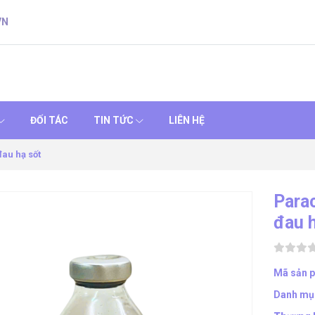
VN
ĐỐI TÁC
TIN TỨC
LIÊN HỆ
au hạ sốt
Para
đau 
Mã sản 
Danh mụ