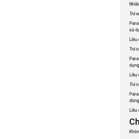
Nhiề
Trẻ e
Para
sử dụ
Liều
Trẻ n
Para
dụng 
Liều
Trẻ n
Para
dùng 
Liều
Ch
Khôn