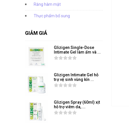
Răng hàm mặt
Thực phẩm bổ sung
GIẢM GIÁ
Glizigen Single-Dose
Intimate Gel làm ẩm và ...
Glizigen Intimate Gel hỗ
trợ vệ sinh vùng kín ...
Glizigen Spray (60ml) xịt
hỗ trợ viêm da, ...