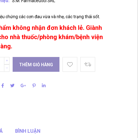
hiệu:
S.M. Farmaceutici SRL
triệu chứng các cơn đau vừa và nhẹ, các trạng thái sốt.
hẩm không nhận đơn khách lẻ. Giành
cho nhà thuốc/phòng khám/bệnh viện
hàng.
THÊM GIỎ HÀNG
Á
BÌNH LUẬN