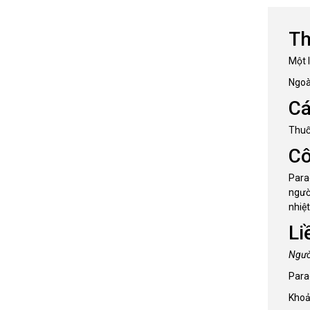
Th
Một 
Ngoài
Cá
Thuố
C
Para
ngườ
nhiệ
Li
Ngườ
Para
Khoản