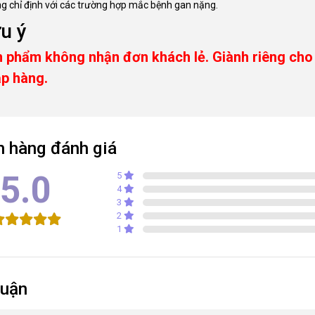
g chỉ định với các trường hợp mắc bệnh gan nặng.
u ý
 phẩm không nhận đơn khách lẻ. Giành riêng ch
p hàng.
 hàng đánh giá
5.0
5
4
3
2
1
luận