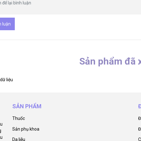
h luận
Sản phẩm đã 
dữ liệu
SẢN PHẨM
Thuốc
Đ
ẩu
Sản phụ khoa
Đ
g
êu
Da liễu
C