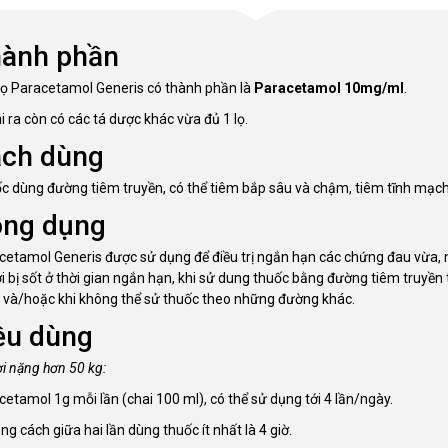
ành phần
lọ Paracetamol Generis có thành phần là
Paracetamol 10mg/ml
.
 ra còn có các tá dược khác vừa đủ 1 lọ.
ch dùng
c dùng đường tiêm truyền, có thể tiêm bắp sâu và chậm, tiêm tĩnh mạch 
ông dụng
cetamol Generis được sử dụng để điều trị ngắn hạn các chứng đau vừa, nh
i bị sốt ở thời gian ngắn hạn, khi sử dung thuốc bằng đường tiêm truyền
t và/hoặc khi không thể sử thuốc theo những đường khác.
ều dùng
i nặng hơn 50 kg:
cetamol 1g mỗi lần (chai 100 ml), có thể sử dụng tới 4 lần/ngày.
g cách giữa hai lần dùng thuốc ít nhất là 4 giờ.