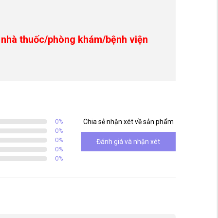
o nhà thuốc/phòng khám/bệnh viện
0
%
Chia sẻ nhận xét về sản phẩm
0
%
0
%
Đánh giá và nhận xét
0
%
0
%