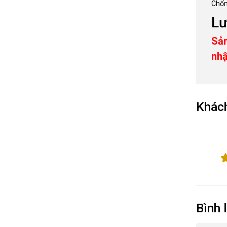
Chốn
Lư
Sản
nhậ
Khách
Bình 