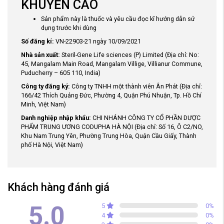
KHUYẾN CÁO
Sản phẩm này là thuốc và yêu cầu đọc kĩ hướng dẫn sử
dụng trước khi dùng
Số đăng kí:
VN-22903-21 ngày 10/09/2021
Nhà sản xuất:
Steril-Gene Life sciences (P) Limited (Địa chỉ: No:
45, Mangalam Main Road, Mangalam Villige, Villianur Commune,
Puducherry – 605 110, India)
Công ty đăng ký:
Công ty TNHH một thành viên Ân Phát (Địa chỉ:
166/42 Thích Quảng Đức, Phường 4, Quận Phú Nhuận, Tp. Hồ Chí
Minh, Việt Nam)
Danh nghiệp nhập khẩu:
CHI NHÁNH CÔNG TY CỔ PHẦN DƯỢC
PHẨM TRUNG ƯƠNG CODUPHA HÀ NỘI (Địa chỉ: Số 16, Ô C2/NO,
Khu Nam Trung Yên, Phường Trung Hòa, Quận Cầu Giấy, Thành
phố Hà Nội, Việt Nam)
Khách hàng đánh giá
5.0
5
0
%
4
0
%