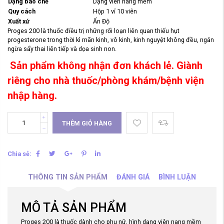
Dạng bào chế
Dạng viên nang mềm
Quy cách
Hộp 1 vỉ 10 viên
Xuất xứ
Ấn Độ
Proges 200 là thuốc điều trị những rối loạn liên quan thiếu hụt
progesterone trong thời kì mãn kinh, vô kinh, kinh nguyệt không đều, ngăn
ngừa sẩy thai liên tiếp và dọa sinh non.
Sản phẩm không nhận đơn khách lẻ. Giành
riêng cho nhà thuốc/phòng khám/bệnh viện
nhập hàng.
THÊM GIỎ HÀNG
Chia sẻ:
THÔNG TIN SẢN PHẨM
ĐÁNH GIÁ
BÌNH LUẬN
MÔ TẢ SẢN PHẨM
Proges 200 là thuốc dành cho phụ nữ, hình dạng viên nang mềm