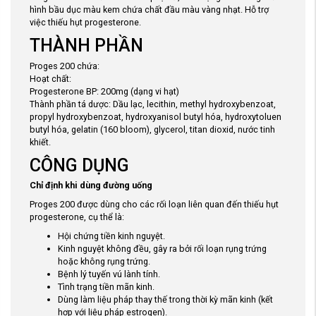
hình bầu dục màu kem chứa chất đầu màu vàng nhạt. Hỗ trợ
việc thiếu hụt progesterone.
THÀNH PHẦN
Proges 200 chứa:
Hoạt chất:
Progesterone BP: 200mg (dạng vi hạt)
Thành phần tá dược: Dầu lạc, lecithin, methyl hydroxybenzoat,
propyl hydroxybenzoat, hydroxyanisol butyl hóa, hydroxytoluen
butyl hóa, gelatin (160 bloom), glycerol, titan dioxid, nước tinh
khiết.
CÔNG DỤNG
Chỉ định khi dùng đường uống
Proges 200 được dùng cho các rối loạn liên quan đến thiếu hụt
progesterone, cụ thể là:
Hội chứng tiền kinh nguyệt.
Kinh nguyệt không đều, gây ra bởi rối loạn rụng trứng
hoặc không rụng trứng.
Bệnh lý tuyến vú lành tính.
Tình trạng tiền mãn kinh.
Dùng làm liệu pháp thay thế trong thời kỳ mãn kinh (kết
hợp với liệu pháp estrogen).