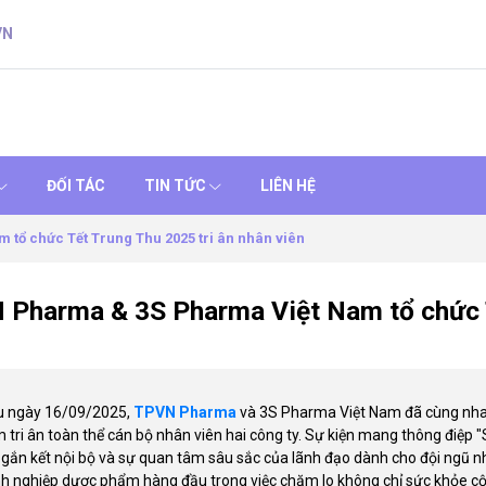
VN
ĐỐI TÁC
TIN TỨC
LIÊN HỆ
tổ chức Tết Trung Thu 2025 tri ân nhân viên
Pharma & 3S Pharma Việt Nam tổ chức T
u ngày 16/09/2025,
TPVN Pharma
và 3S Pharma Việt Nam đã cùng nha
tri ân toàn thể cán bộ nhân viên hai công ty. Sự kiện mang thông điệp "S
 gắn kết nội bộ và sự quan tâm sâu sắc của lãnh đạo dành cho đội ngũ n
h nghiệp dược phẩm hàng đầu trong việc chăm lo không chỉ sức khỏe cộ