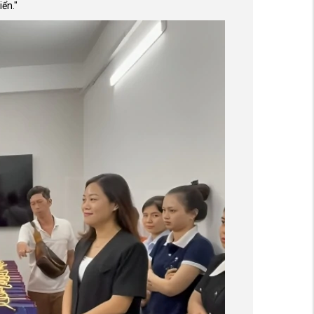
iển."