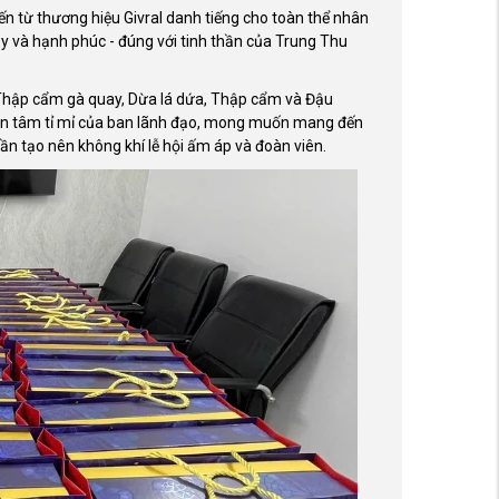
đến từ thương hiệu Givral danh tiếng cho toàn thể nhân
ầy và hạnh phúc - đúng với tinh thần của Trung Thu
: Thập cẩm gà quay, Dừa lá dứa, Thập cẩm và Đậu
quan tâm tỉ mỉ của ban lãnh đạo, mong muốn mang đến
 tạo nên không khí lễ hội ấm áp và đoàn viên.