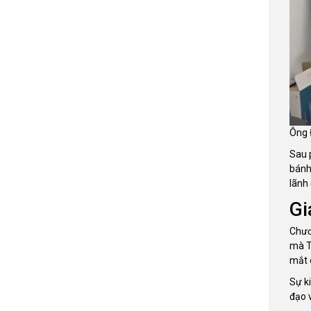
Ông 
Sau 
bánh
lãnh
Gi
Chươ
mà T
mắt 
Sự ki
đạo 