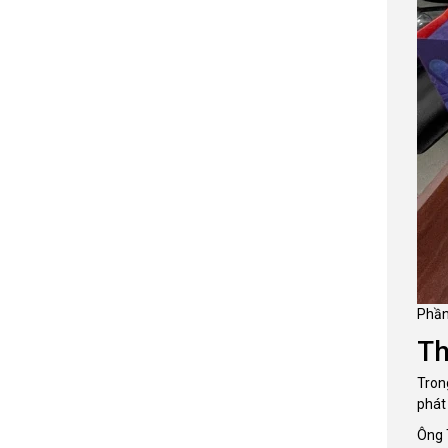
Phần
Th
Tron
phát 
Ông 