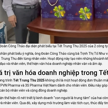
Đoàn Công Thảo đại diện phát biểu tại Tết Trung Thu 2025 của 2 công ty
phần phát biểu ý nghĩa, ông Đoàn Công Thảo cùng bà Trịnh Thị Tố Như và 
 Trung Thu đến từng nhân viên. Hoạt động này tạo nên những khoảnh khắ
 đạo và nhân viên, thể hiện văn hóa doanh nghiệp nhân văn và ấm áp.
á trị văn hóa doanh nghiệp trong T
ng trình
Tết Trung Thu 2025
không chỉ là một hoạt động đơn thuần mà 
PVN Pharma và 3S Pharma Việt Nam dành cho nhân viên. Điều này góp ph
cán bộ nhân viên và cộng đồng doanh nghiệp.
ện thể hiện rõ nét triết lý kinh doanh "con người là trung tâm" của hai c
và nhân viên. Qua đó, xây dựng môi trường làm việc tích cực, thúc đẩy ti