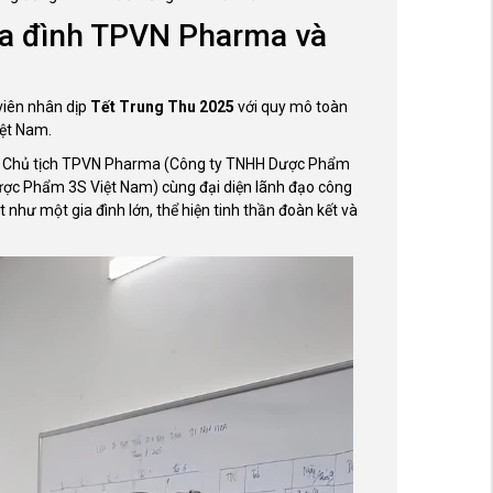
gia đình TPVN Pharma và
 viên nhân dịp
Tết Trung Thu 2025
với quy mô toàn
iệt Nam.
o - Chủ tịch TPVN Pharma (Công ty TNHH Dược Phẩm
ược Phẩm 3S Việt Nam) cùng đại diện lãnh đạo công
 như một gia đình lớn, thể hiện tinh thần đoàn kết và