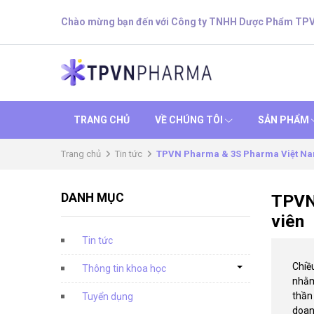
Chào mừng bạn đến với Công ty TNHH Dược Phẩm TP
TRANG CHỦ
VỀ CHÚNG TÔI
SẢN PHẨM
Trang chủ
Tin tức
TPVN Pharma & 3S Pharma Việt Nam 
DANH MỤC
TPVN 
viên
Tin tức
Chiề
Thông tin khoa học
nhằm 
thần
Tuyển dụng
doan