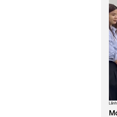
Lãnh
Mó