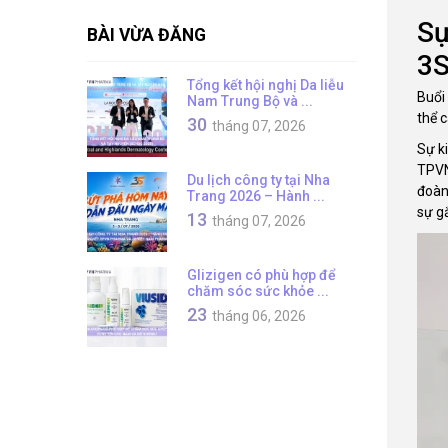
Sự
BÀI VỪA ĐĂNG
3S
Tổng kết hội nghị Da liễu
Buổi
Nam Trung Bộ và ...
thể 
30
tháng 07, 2026
Sự k
TPVN
Du lịch công ty tại Nha
đoàn 
Trang 2026 – Hành ...
sự g
13
tháng 07, 2026
Glizigen có phù hợp để
chăm sóc sức khỏe ...
23
tháng 06, 2026