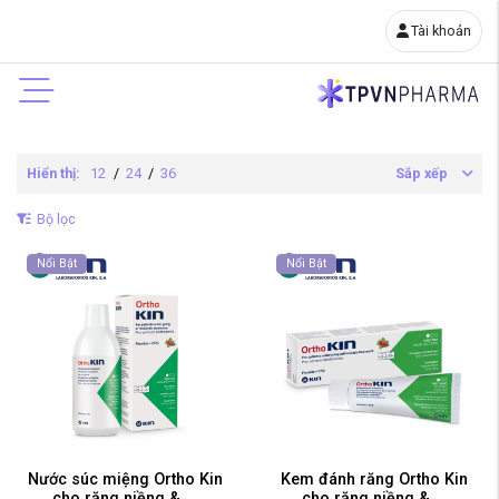
Tài khoản
Hiển thị:
12
/
24
/
36
Sắp xếp
Bộ lọc
Nổi Bật
Nổi Bật
Nước súc miệng Ortho Kin
Kem đánh răng Ortho Kin
cho răng niềng & ...
cho răng niềng & ...