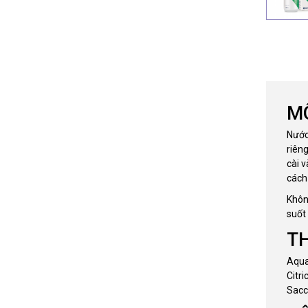
M
Nước
riên
cài 
cách
Khôn
suốt 
T
Aqua
Citr
Sacc