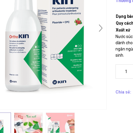
Thương 
Dạng bà
Quy các
Xuất xứ
Nước súc 
dành cho 
ngăn ngừa
sinh.
Chia sẻ: