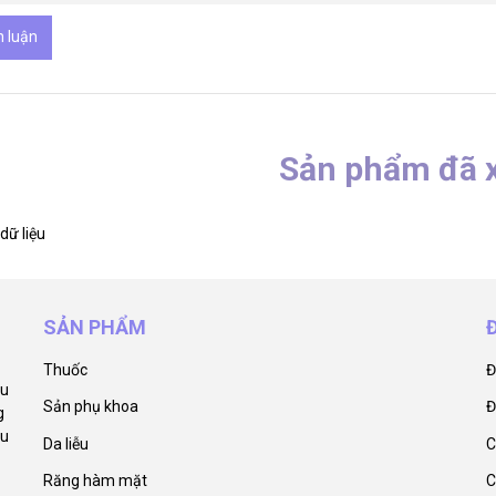
h luận
Sản phẩm đã 
dữ liệu
SẢN PHẨM
Thuốc
Đ
ẩu
Sản phụ khoa
Đ
g
êu
Da liễu
C
Răng hàm mặt
C