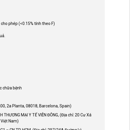
 cho phép (<0.15% tính theo F)
uả.
ốc chữa bệnh
0, 2a Planta, 08018, Barcelona, Spain)
 THƯƠNG MẠI Y TẾ VIỄN ĐÔNG, (Địa chỉ: 20 Cư Xá
 Việt Nam)
 CN TP. HCM, (Địa chỉ: 297/24A Đường Lý