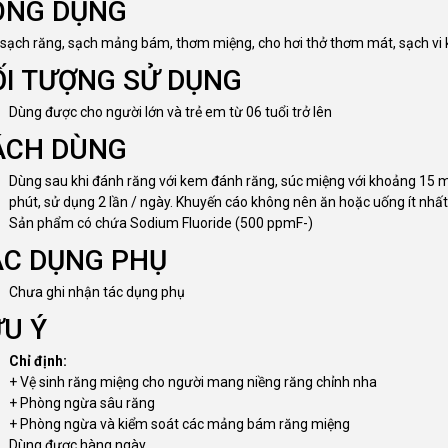
ÔNG DỤNG
 sạch răng, sạch mảng bám, thơm miệng, cho hơi thở thơm mát, sạch vi
ỐI TƯỢNG SỬ DỤNG
Dùng được cho người lớn và trẻ em từ 06 tuổi trở lên
ÁCH DÙNG
Dùng sau khi đánh răng với kem đánh răng, súc miệng với khoảng 15 m
phút, sử dụng 2 lần / ngày. Khuyến cáo không nên ăn hoặc uống ít nhấ
Sản phẩm có chứa Sodium Fluoride (500 ppmF-)
ÁC DỤNG PHỤ
Chưa ghi nhận tác dụng phụ
ƯU Ý
Chỉ định:
+ Vệ sinh răng miệng cho người mang niềng răng chỉnh nha
+ Phòng ngừa sâu răng
+ Phòng ngừa và kiểm soát các mảng bám răng miệng
Dùng được hàng ngày