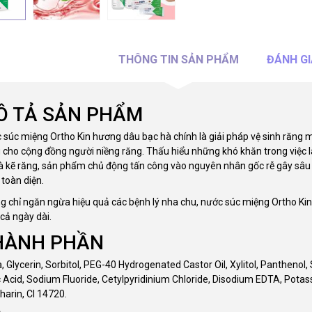
THÔNG TIN SẢN PHẨM
ĐÁNH GI
Ô TẢ SẢN PHẨM
 súc miệng Ortho Kin hương dâu bạc hà chính là giải pháp vệ sinh răng
g cho cộng đồng người niềng răng. Thấu hiểu những khó khăn trong việc 
và kẽ răng, sản phẩm chủ động tấn công vào nguyên nhân gốc rễ gây sâu
 toàn diện.
g chỉ ngăn ngừa hiệu quả các bệnh lý nha chu, nước súc miệng Ortho Kin g
cả ngày dài.
HÀNH PHẦN
, Glycerin, Sorbitol, PEG-40 Hydrogenated Castor Oil, Xylitol, Panthen
ic Acid, Sodium Fluoride, Cetylpyridinium Chloride, Disodium EDTA, P
harin, CI 14720.