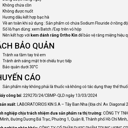
Không chứa cồn
Không được nuốt
Hương dâu kết hợp bạc hà
Về an toàn khi sử dụng : Sản phẩm có chứa Sodium Flouride ở nồng độ
Số lô/hạn dùng: xem Batch /Exp trên vỏ hộp
Nên kết hợp với
kem đánh răng Ortho Kin
để bảo vệ răng miệng hiệu q
ÁCH BẢO QUẢN
Tránh xa tầm tay trẻ em
Tránh ánh sáng mặt trời chiếu trực tiếp
Bảo quản dưới 30°C
HUYẾN CÁO
Sản phẩm này không phải là thuốc và không có tác dụng thay thế thu
iấy công bố:
229270/24/CBMP-QLD ngày 13/03/2024
sản xuất:
LABORATORIOS KIN S.A – Tây Ban Nha (Địa chỉ: Av. Diagonal 20
h nghiệp chịu trách nhiệm đưa sản phẩm ra thị trường:
CÔNG TY TNHH
 Minh, Đường Dương Bá Trạc, Phường 1, Quận 8, Thành phố Hồ Chí Minh,
h nghiệp nhập khẩu:
CÔNG TY CỔ PHẦN DƯỢC PHẨM TRUNG ƯƠNG CPC1 –