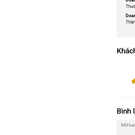
Thườ
Doan
Thàn
Khách
Bình 