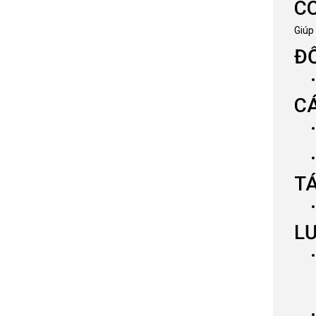
C
Giúp
Đ
C
T
L