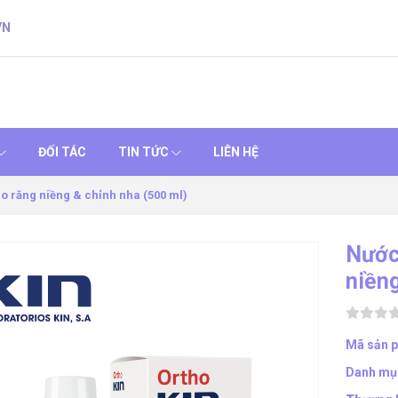
VN
ĐỐI TÁC
TIN TỨC
LIÊN HỆ
o răng niềng & chỉnh nha (500 ml)
Nước
niềng
Mã sản 
Danh mụ