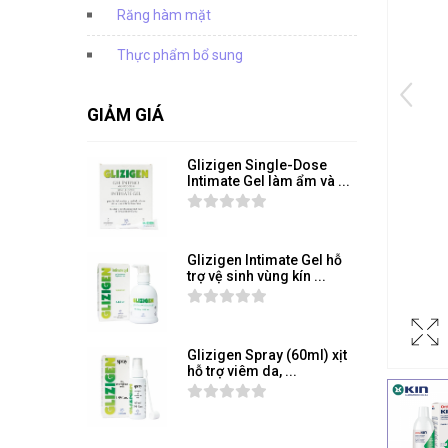
Răng hàm mặt
Thực phẩm bổ sung
GIẢM GIÁ
Glizigen Single-Dose
Intimate Gel làm ẩm và ...
Glizigen Intimate Gel hỗ
trợ vệ sinh vùng kín ...
Glizigen Spray (60ml) xịt
hỗ trợ viêm da, ...