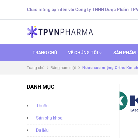
Chào mừng bạn đến với Công ty TNHH Dược Phẩm TP
TRANG CHỦ
VỀ CHÚNG TÔI
SẢN PHẨM
Trang chủ
Răng hàm mặt
Nước súc miệng Ortho Kin ch
DANH MỤC
Thuốc
Sản phụ khoa
Da liễu