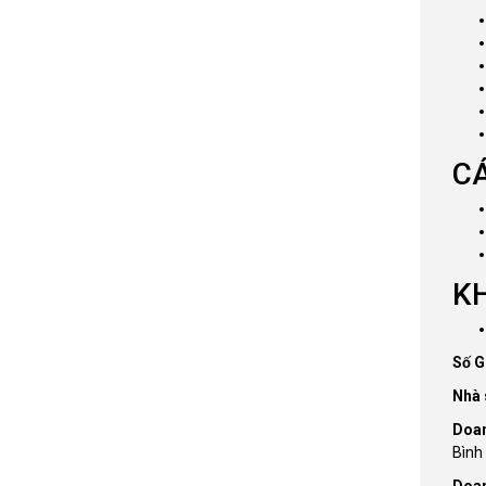
C
K
Số G
Nhà 
Doan
Bình
Doan