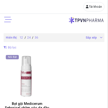
Tài khoản
Hiển thị:
12
/
24
/
36
Sắp xếp
Bộ lọc
Nổi Bật
Bọt gội Medicerum
Seborical chăm sóc da dầu