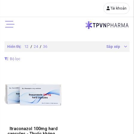
Tài khoản
Hiển thị:
12
/
24
/
36
Sắp xếp
Bộ lọc
Itraconazol 100mg hard
capsules - Thuốc kháng ...